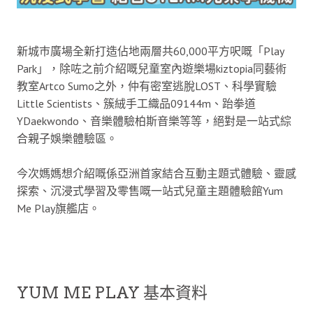
新城巿廣場全新打造佔地兩層共60,000平方呎嘅「Play
Park」，除咗之前介紹嘅兒童室內遊樂場kiztopia同藝術
教室Artco Sumo之外，仲有密室逃脫LOST、科學實驗
Little Scientists、簇絨手工織品09144m、跆拳道
YDaekwondo、音樂體驗柏斯音樂等等，絕對是一站式綜
合親子娛樂體驗區。
今次媽媽想介紹嘅係亞洲首家結合互動主題式體驗、靈感
探索、沉浸式學習及零售嘅一站式兒童主題體驗館Yum
Me Play旗艦店。
YUM ME PLAY 基本資料