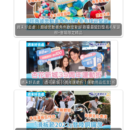
週末好去處 ｜跟彼思動畫角色歡度聖誕 孩童最愛巨型毛毛聖誕
樹+會場限定精品
週末好去處 ｜杏花新城 35周年運動折！運動用品低至1折