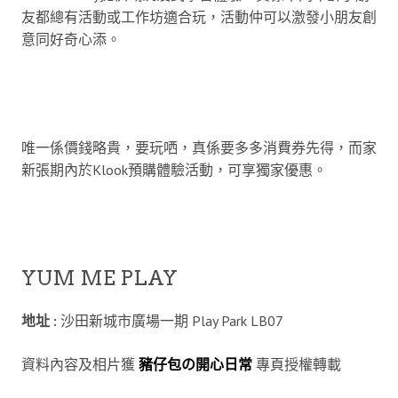
友都總有活動或工作坊適合玩，活動仲可以激發小朋友創
意同好奇心添。
唯一係價錢略貴，要玩哂，真係要多多消費券先得，而家
新張期內於Klook預購體驗活動，可享獨家優惠。
YUM ME PLAY
地址 :
沙田新城市廣場一期 Play Park LB07
資料內容及相片獲
豬仔包の開心日常
專頁授權轉載