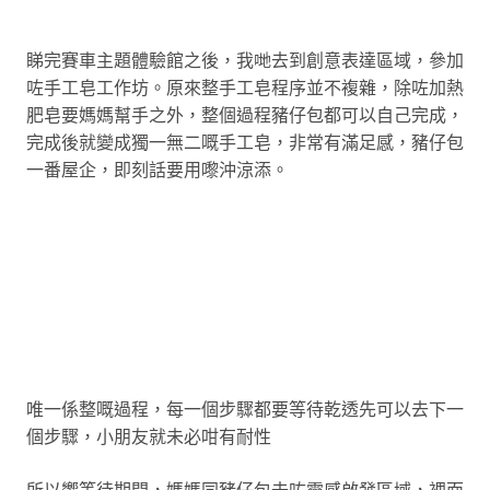
睇完賽車主題體驗館之後，我哋去到創意表達區域，參加
咗手工皂工作坊。原來整手工皂程序並不複雜，除咗加熱
肥皂要媽媽幫手之外，整個過程豬仔包都可以自己完成，
完成後就變成獨一無二嘅手工皂，非常有滿足感，豬仔包
一番屋企，即刻話要用嚟沖涼添。
唯一係整嘅過程，每一個步驟都要等待乾透先可以去下一
個步驟，小朋友就未必咁有耐性
所以響等待期間，媽媽同豬仔包去咗靈感啟發區域，裡面