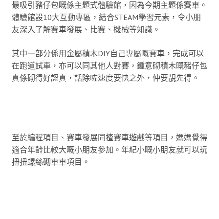
最吸引豬仔包嘅係主題式體驗館，因為今期主題係賽車。
體驗館設10大互動專區，結合STEAM學習元素，令小朋
友深入了解賽車發展、比賽、機械等知識。
其中一部分係用金屬積木DIY自己專屬嘅賽車，完成可以
在跑道試車，亦可以同其他人對賽，鍾意砌積木嘅豬仔包
真係砌得好認真，話除咗速度要快之外，仲要靚先得。
至於編程項目、賽車發展同揸賽車遊戲等項目，媽媽覺得
適合年齡比較大嘅小朋友參加。年紀小嘅小朋友就可以玩
扭扭螺絲砌車車項目。