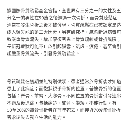
據國際骨質疏鬆基金會指，全世界有三分之一的女性及五
分之一的男性在50歲之後遭遇一次骨折，而骨質疏鬆症
通常在發生骨折之後才被發現。骨質疏鬆症已被認定是造
成人類失能的第二大因素，另有研究指，感染新冠病毒可
致嚴重骨質流失，增加康復者患上骨質疏鬆或骨折風險；
長新冠症狀可能不止於引起腦霧、氣虛、疲倦，甚至會引
起嚴重骨質流失，引發骨質疏鬆症。
骨質疏鬆在初期並無特別徵狀，患者通常於骨折後才知道
患上了此病症；而徵狀視乎骨折的位置，普遍骨折的位置
包括：脊骨、前臂、大腿骨。不同位置的骨折會引發連串
不適及後遺症，包括痛楚、駝背、變矮，不能行動。有
10至20%的髖骨骨折者在首年死去，而接近70%髖骨骨折
者永遠失去獨立生活的能力。