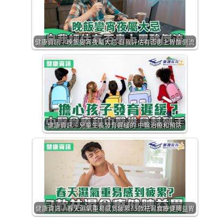
健康資訊｜晚飯變宵夜屬大忌 自我評估有否患上胃酸倒流
健康資訊｜兒童生長發育遲緩的 中醫治療和預防
健康資訊｜春天濕氣重易感到疲累? 3款祛濕食療健脾益胃