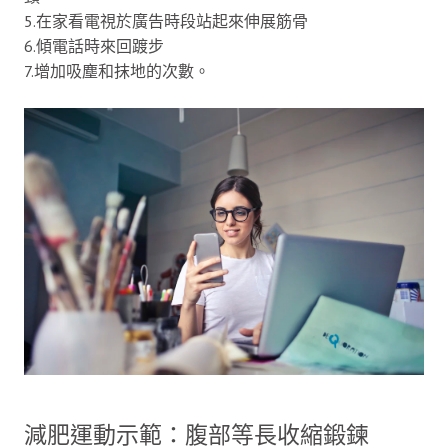
5.在家看電視於廣告時段站起來伸展筋骨
6.傾電話時來回踱步
7.增加吸塵和抹地的次數。
減肥運動示範：腹部等長收縮鍛鍊