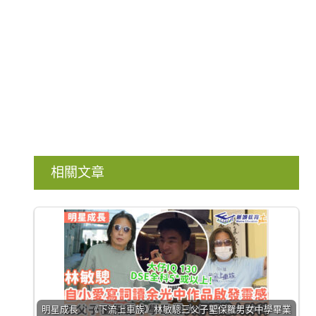
相關文章
明星成長 ｜《下流上車族》林敏驄三父子聖保羅男女中學畢業
大仔承繼父親音樂才華