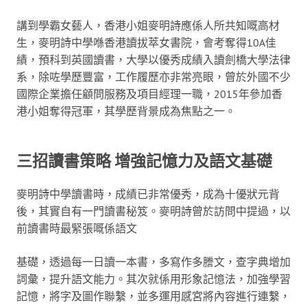
講到學霸女藝人，香港小姐麥明詩應係人所共知嘅高材
生，麥明詩中學喺香港讀拔萃女書院，會考奪得10A佳
績，預科到英國讀書，大學以優秀成績入讀劍橋大學法律
系，除咗學歷豐富，工作履歷亦非常亮眼，曾於外國不少
國際企業擔任顧問服務及項目經理一職，2015年參加香
港小姐奪得冠軍，其學歷背景成為焦點之一。
三招讀書策略 增強記憶力及語文基礎
麥明詩中學讀書時，成績已非常優秀，成為十優狀元背
後，其實自有一門讀書秘笈。麥明詩曾於訪問中提過，以
前讀書時最緊張嘅係語文
基礎，透過每一日讀一本書，多寫作多謄文，查字典增加
詞彙，提升語文能力。其次就係用形象記憶法，加強學習
記憶，將字及圖作聯繫，並多運用感宮將內容進行連繫，