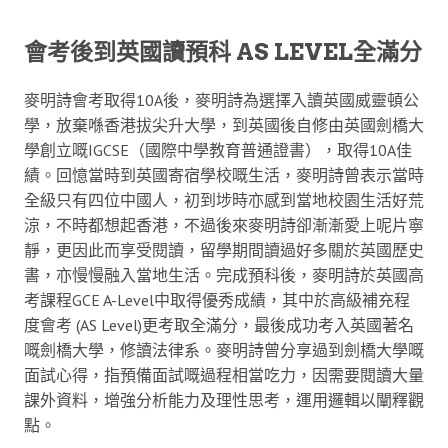
會考後到英國讀預科 AS LEVEL全滿分
麥明詩會考取得10A後，麥明詩為選擇入讀英國威靈頓公
學，放棄喺香港拔尖升大學，到英國後自修由英國劍橋大
學創立嘅IGCSE（國際中學教育普通證書），取得10A佳
績。回憶當時到英國寄宿學校嘅生活，麥明詩曾表示當時
全級只有四位中國人，初到埗時亦感到當地校園生活好荒
涼，不時都想起香港，不過後來麥明詩卻漸漸愛上呢片寧
靜，更因此而享受閱讀，留學期間讀過好多關於英國歷史
書，亦慢慢融入當地生活。完成預科後，麥明詩於英國高
考課程GCE A-Level中取得優秀成績，其中於高級補充程
度會考 (AS Level)更考取全滿分，最後成功考入英國著名
嘅劍橋大學，修讀法律系。麥明詩曾分享過到劍橋大學嘅
面試心得，指預備面試嘅過程相當吃力，因需要閱讀大量
課外資料，增強分析能力及理性思考，運用邏輯以闡釋觀
點。