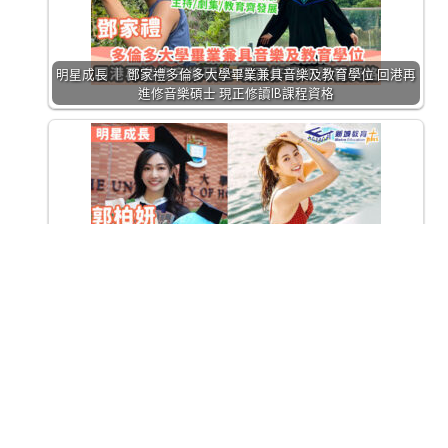
明星成長 ｜ 鄧家禮多倫多大學畢業兼具音樂及教育學位 回港再
進修音樂碩士 現正修讀IB課程資格
明星成長 ｜《下流上車族》郭柏妍文武雙全 港大碩士選港姐為
練膽量
明星成長 ｜ 周嘉洛小學讀龍校 蝦頭曾經係佢母校戲劇教師？