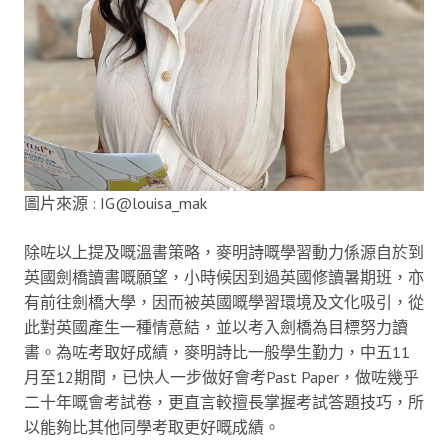
圖片來源 : IG@louisa_mak
除咗以上提及嘅溫書策略，麥明詩嘅學習動力係源自於到
英國劍橋讀書嘅願望，小時候因到過英國修讀暑期班，亦
有前往劍橋大學，因而被英國嘅學習環境及文化吸引，從
此對英國產生一種情意結，並以考入劍橋為目標努力讀
書。為咗考取好成績，麥明詩比一般學生勤力，中五11
月至12期間，已快人一步做好會考Past Paper，做咗幾乎
二十年嘅會考試卷，更直言較擅長掌握考試答題技巧，所
以能夠比其他同學考取更好嘅成績。