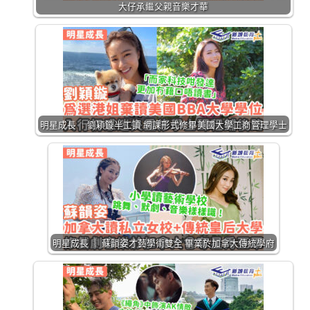
明星成長 ｜劉穎鏇半工讀 網課形式修畢美國大學工商管理學士
明星成長 ｜ 蘇韻姿才藝學術雙全 畢業於加拿大傳統學府