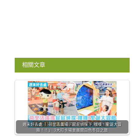
相關文章
週末好去處 ｜ 荷里活廣場「屁屁偵探 ‧ 噗噗！聖誕大冒
險！！」 3大打卡場景展開白色冬日之旅