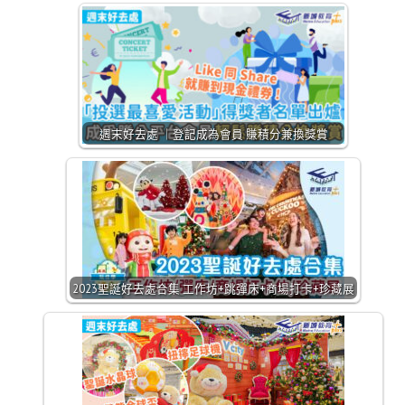
週末好去處 ｜登記成為會員 賺積分兼換獎賞
2023聖誕好去處合集 工作坊+跳彈床+商場打卡+珍藏展