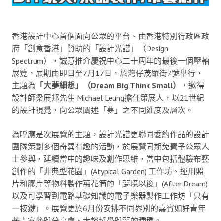
香港設計中心首個面向公眾的平台、由香港特別行政區政
府「創意香港」贊助的「設計光譜」（Design
Spectrum），誠意推介慶祝中心二十周年的最後一個壓軸
展覽，展期由即日至7月17日，於灣仔茂羅街7號舉行，
主題為
「大夢細想」（Dream Big Think Small）
，邀得
設計師梁展邦先生 Michael Leung擔任策展人，以21世紀
的設計視覺，向公眾闡述「夢」之不同維度及層次。
為呼應是次展覽的主題，設計光譜更聯同委約作品的設計
團隊策劃多個奇異有趣的活動，於展覽同期免費予公眾人
士參與，延續當中的趣味及創作思維，當中包括體驗布藝
創作的「非典型花園」(Atypical Garden) 工作坊、運用照
片和膠片等物料製作萬花筒的「夢境以後」(After Dream)
以及可學習到電路基礎知識的電子樂器製作工作坊「只有
一按鍵」。展覽更於6月份安排不同界別的嘉賓如好青年
荼毒室參與分享會，大談哲學與夢的種種。