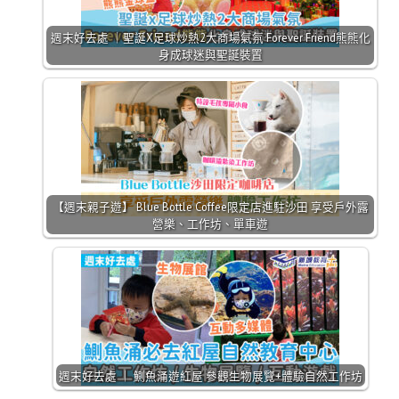
週末好去處 ｜聖誕X足球炒熱2大商場氣氛 Forever Friend熊熊化
身成球迷與聖誕裝置
【週末親子遊】 Blue Bottle Coffee限定店進駐沙田 享受戶外露
營樂、工作坊、單車遊
週末好去處 ｜ 鰂魚涌遊紅屋 參觀生物展覽+體驗自然工作坊