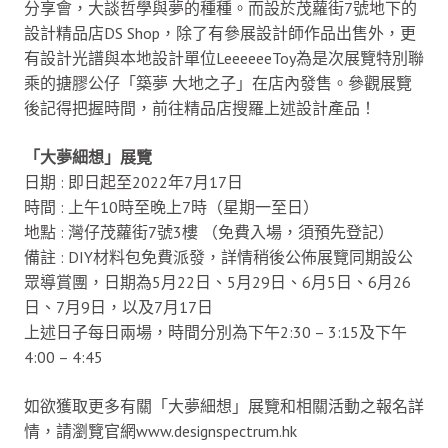
分享會，大談哲學與夢的種種。而設於茂蘿街7號地下的
設計精品店DS Shop，除了有參展設計師作品出售外，更
有設計光譜與本地設計單位LeeeeeeToy為是次展覽特別聯
乘的搪膠公仔「築夢 大地之子」在店內發售。參觀展覽
後記得把握時間，前往精品店搜羅上述設計產品！
「大夢細想」展覽
日期 : 即日起至2022年7月17日
時間 : 上午10時至晚上7時（星期一至日）
地點 : 灣仔茂蘿街7號3樓 （免費入場，須預先登記）
備註 : DIY材料包免費派發，詳情稍後公佈展覽同期設公
眾導賞團，日期為5月22日、5月29日、6月5日、6月26
日、7月9日，以及7月17日
上述日子每日兩場，時間分別為下午2:30 – 3:15及下午
4:00 – 4:45
如欲獲取更多有關「大夢細想」展覽和相關活動之報名詳
情，請瀏覽官網www.designspectrum.hk