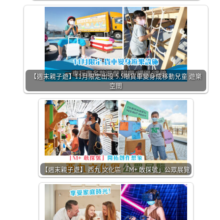
【週末親子遊】11月限定出沒 5.5噸貨車變身成移動兒童 遊樂
空間
【週末親子遊】 西九 文化區 「M+ 敢探號」公眾展覽