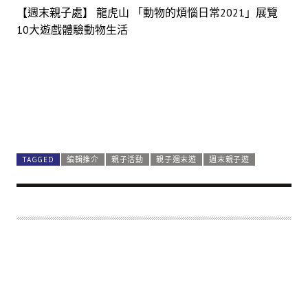
【週末親子處】 龍虎山 「動物的煩惱日常2021」展覽
10大遊戲體驗動物生活
TAGGED
編輯推介
親子活動
親子週末遊
週末親子遊