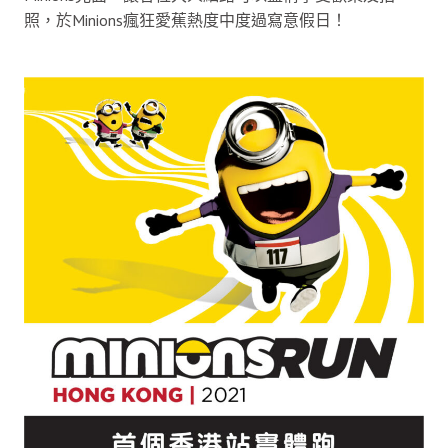
照，於Minions瘋狂愛蕉熱度中度過寫意假日！