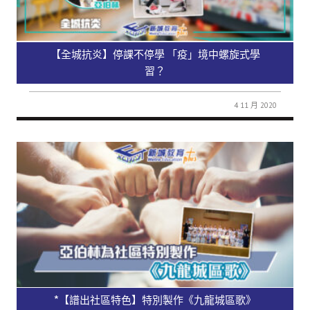
【全城抗炎】停課不停學 「疫」境中螺旋式學
習？
4 11 月 2020
*【譜出社區特色】特別製作《九龍城區歌》