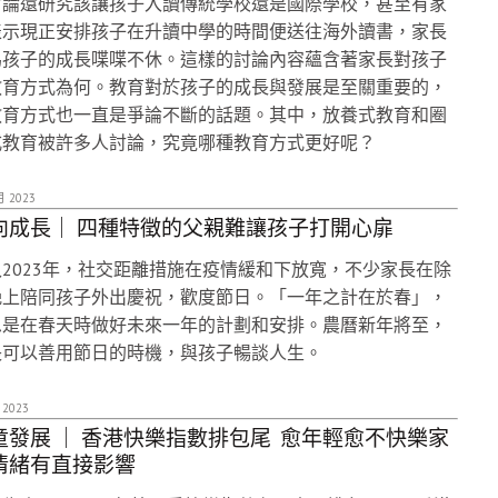
討論還研究該讓孩子入讀傳統學校還是國際學校，甚至有家
表示現正安排孩子在升讀中學的時間便送往海外讀書，家長
為孩子的成長喋喋不休。這樣的討論內容蘊含著家長對孩子
教育方式為何。教育對於孩子的成長與發展是至關重要的，
教育方式也一直是爭論不斷的話題。其中，放養式教育和圈
式教育被許多人討論，究竟哪種教育方式更好呢？
月 2023
向成長｜ 四種特徵的父親難讓孩子打開心扉
2023年，社交距離措施在疫情緩和下放寬，不少家長在除
晚上陪同孩子外出慶祝，歡度節日。「一年之計在於春」，
思是在春天時做好未來一年的計劃和安排。農曆新年將至，
長可以善用節日的時機，與孩子暢談人生。
 2023
童發展 ｜ 香港快樂指數排包尾 愈年輕愈不快樂家
情緒有直接影響