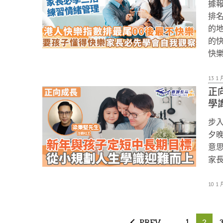
據報
排
的
的
快
13 1 
正
學
步入
夕
意
家
10 1 
PREV
1
2