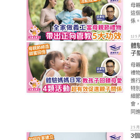
母
這
係
12 5 
體
子
母
禮
進
特
細
會
同
2 5 月
3