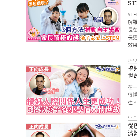
ST
ST
解
長在
長更
效
24 4 
搞
世
在
很
往
3 4 月
從
濟