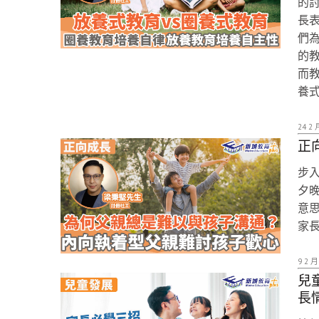
的
長
們
的
而
養
24 2 
正
步入
夕
意
家
9 2 月
兒
長