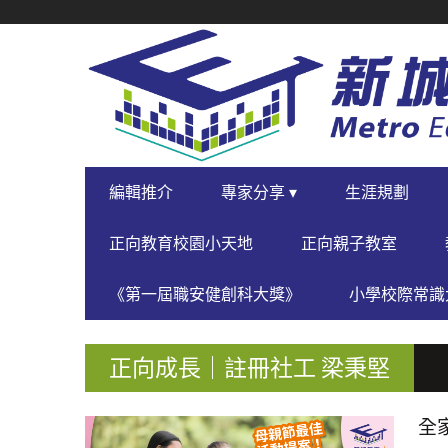
SECONDARY
NAVIGATION
PRIMARY
編輯推介
專家分享 ▾
生涯規劃
NAVIGATION
正向教育校園小天地
正向親子教室
《第一屆職安健創科大獎》
小學校際常識大
正向成長｜註冊社工 梁秉堅
全