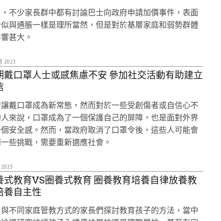
日，不少家長群中都有討論巴士向政府申請加價事件，表面
看似與通脹一樣是理所當然，但是對於基層家庭和弱勢群體
影響甚大。
月 2023
期戴口罩人士或感焦慮不安 參加社交活動有助建立
信
情讓戴口罩成為新常態，然而對於一些受創傷者或自信心不
的人來說，口罩成為了一個保護自己的屏障，也是面對外界
一個安全感。然而，當政府取消了口罩令後，這些人可能會
到一些挑戰，需要重新適應社會。
 2023
養式教育VS圈養式教育 圈養教育培養自律放養教
培養自主性
日與不同家庭管教方式的家長們探討教育孩子的方法，當中