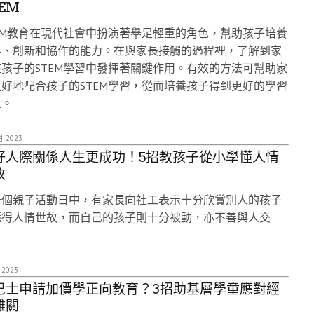
EM
EM教育在現代社會中扮演著舉足輕重的角色，幫助孩子培養
難、創新和協作的能力。在與家長接觸的過程裡，了解到家
孩子的STEM學習中發揮著關鍵作用。有效的方法可幫助家
好地配合孩子的STEM學習，從而培養孩子得到更好的學習
果。
月 2023
好人際關係人生更成功！5招教孩子從小學懂人情
故
一個親子活動日中，有家長向社工表示十分欣賞別人的孩子
懂得人情世故，而自己的孩子則十分被動，亦不善與人交
。
 2023
巴士申請加價學正向教育？3招助基層學童應對經
難關