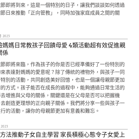
親節即將到來，這是一個特別的日子，讓我們談談如何透過
個節日來推動「正向管教」，同時加強家庭成員之間的關
。
月 2023
驗媽媽日常教孩子回饋母愛 4類活動超有效促進親
關係
親節即將來臨，作為孩子的你是否已經準備好了一份特別的
物來表達對媽媽的愛意呢？除了傳統的禮物外，與孩子一同
行特別的活動，共同創造美好回憶，也是一個讓母親節更加
別的方式。孩子能否在成長的過程中，能夠通過日常生活的
節去增進與父母的關係，關鍵還是在父母是否可以把握機
，去創造更理想的正向親子關係。我們將分享一些與孩子一
進行的活動，讓你的母親節更加有意義和難忘。
 2023
個方法推動子女自主學習 家長積極心態令子女愛上