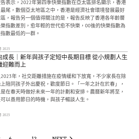
告表示，2022年第四季快樂指數在亞太區排名顯示，香港
名最尾，數個亞太地區之中，香港是經濟社會環境發展最好
地區，報告另一個值得關注的是，報告反映了香港各年齡層
快樂指數差別，愈年輕的世代愈不快樂，00後的快樂指數為
樂指數最低的一群。
月 2023
向成長｜新年與孩子定短中長期目標 從小規劃人生
識迎難而上
2023年，社交距離措施在疫情緩和下放寬，不少家長在除
晚上陪同孩子外出慶祝，歡度節日。「一年之計在於春」，
思是在春天時做好未來一年的計劃和安排。農曆新年將至，
長可以善用節日的時機，與孩子暢談人生。
月 2023
3
4
...
12
NEXT