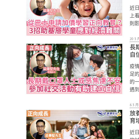
近
上
則
20 3 
長
自
疫
足
的
遇
6 3 月
放
育
近