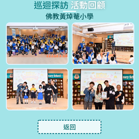
巡迴探訪
活動回顧
佛教黃焯菴小學
返回