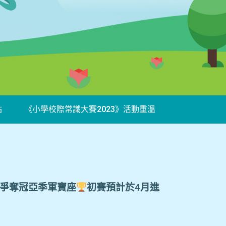
站
《小學校際常識大賽2023》活動重溫
，爭奪冠亞季軍寶座
初賽預計於4月進